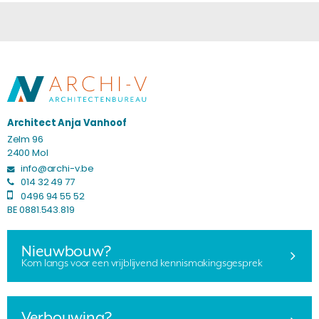
Architect Anja Vanhoof
Zelm 96
2400 Mol
info@archi-v.be
014 32 49 77
0496 94 55 52
BE 0881.543.819
Nieuwbouw?
Kom langs voor een vrijblijvend kennismakingsgesprek
Verbouwing?