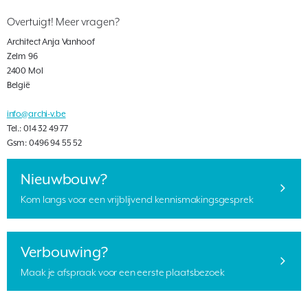
Overtuigt! Meer vragen?
Architect Anja Vanhoof
Zelm 96
2400 Mol
België
info@archi-v.be
Tel.: 014 32 49 77
Gsm: 0496 94 55 52
Nieuwbouw?
Kom langs voor een vrijblijvend kennismakingsgesprek
Verbouwing?
Maak je afspraak voor een eerste plaatsbezoek